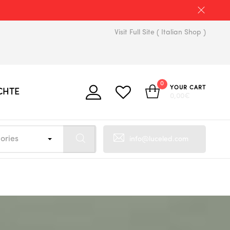
Visit Full Site ( Italian Shop )
0
YOUR CART
CHTE
0,00
€
ories
info@luceled.com