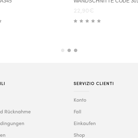
 A345
WANDSCHNITTE CODE 30
22,90
€
ILI
SERVIZIO CLIENTI
Konto
nd Rücknahme
Fall
edingungen
Einkaufen
en
Shop