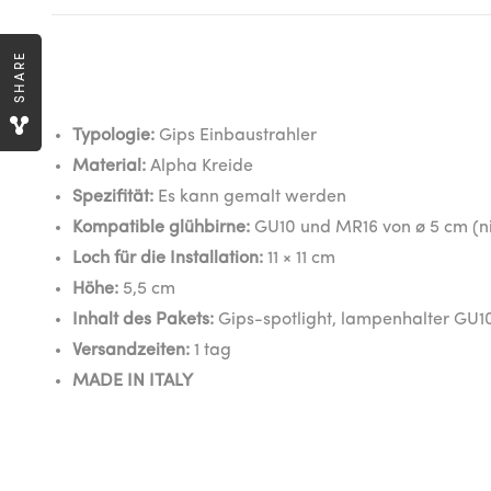
SHARE
Typologie:
Gips Einbaustrahler
Material:
Alpha Kreide
Spezifität:
Es kann gemalt werden
Kompatible glühbirne:
GU10 und MR16 von ø 5 cm (ni
Loch für die Installation:
11 × 11 cm
Höhe:
5,5 cm
Inhalt des Pakets:
Gips-spotlight, lampenhalter GU10
Versandzeiten:
1 tag
MADE IN ITALY