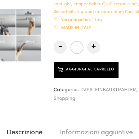
spotlight, lampenhalter GU10 keramischer
Sicherheitsring aus transparentem Kunstst
Versandzeiten:
1 tag
MADE IN ITALY
-
+
AGGIUNGI AL CARRELLO
Categories:
GIPS-EINBAUSTRAHLER
Shopping
Descrizione
Informazioni aggiuntive