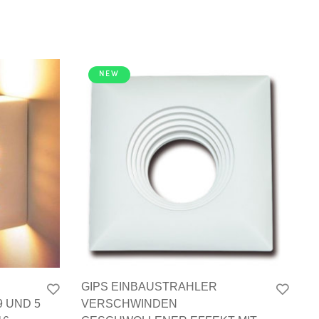
NEW
GIPS EINBAUSTRAHLER
G
 UND 5
VERSCHWINDEN
V