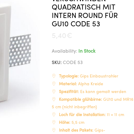
QUADRATISCH MIT
INTERN ROUND FÜR
GU10 CODE 53
5,40
€
Availability:
In Stock
SKU:
CODE 53
Typologie:
Gips Einbaustrahler
Material:
Alpha Kreide
Spezifität:
Es kann gemalt werden
Kompatible glühbirne:
GU10 und MR16 
5 cm (nicht inbegriffen)
Loch für die Installation:
11 × 11 cm
Höhe:
5,5 cm
Inhalt des Pakets:
Gips-