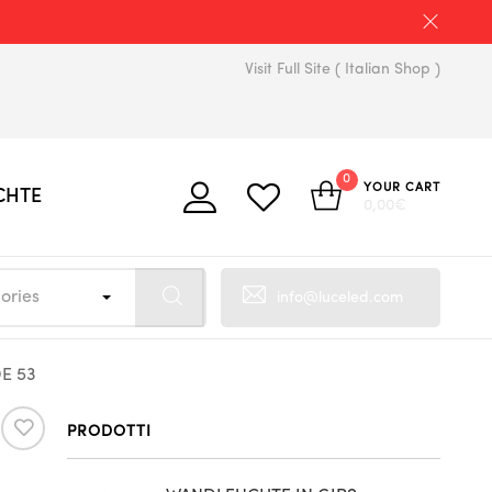
Visit Full Site ( Italian Shop )
0
YOUR CART
CHTE
0,00
€
ories
info@luceled.com
E 53
PRODOTTI