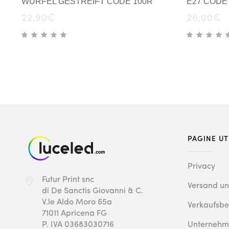
WÜRFEL GESTREIFT CODE 100R
E27 CODE
22,90
€
26,00
€
PAGINE UT
Privacy
Futur Print snc
Versand u
di De Sanctis Giovanni & C.
V.le Aldo Moro 65a
Verkaufsb
71011 Apricena FG
P. IVA 03683030716
Unternehm