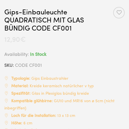
Gips-Einbauleuchte
QUADRATISCH MIT GLAS
BÜNDIG CODE CF001
12,90
€
Availability:
In Stock
SKU:
CODE CF001
Typologie:
Gips Einbaustrahler
Material:
Kreide keramisch natürlicher v typ
Spezifität:
Glas in Plexiglas bündig kreide
Kompatible glühbirne:
GU10 und MR16 von ø 5cm (nicht
inbegriffen)
Loch für die Installation:
13 x 13 cm
Höhe:
6 cm